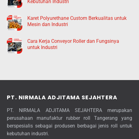
Kebutuhan Industri
Karet Polyurethane Custom Berkualitas untuk
Mesin dan Industri
Cara Kerja Conveyor Roller dan Fungsinya
untuk Industri
Back
PT. NIRMALA ADJITAMA SEJAHTERA
To
PT. NIRMALA ADJITAMA SEJAHTERA merupakan
Top
perusahaan manufaktur rubber roll Tangerang yang
berspesialis sebagai produsen berbagai jenis roll untuk
kebutuhan industri.