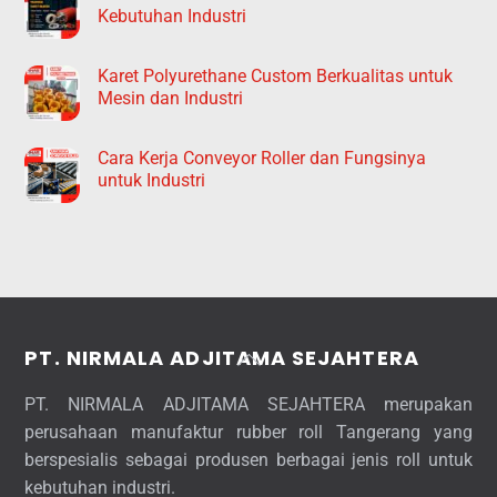
Kebutuhan Industri
Karet Polyurethane Custom Berkualitas untuk
Mesin dan Industri
Cara Kerja Conveyor Roller dan Fungsinya
untuk Industri
Back
PT. NIRMALA ADJITAMA SEJAHTERA
To
PT. NIRMALA ADJITAMA SEJAHTERA merupakan
Top
perusahaan manufaktur rubber roll Tangerang yang
berspesialis sebagai produsen berbagai jenis roll untuk
kebutuhan industri.