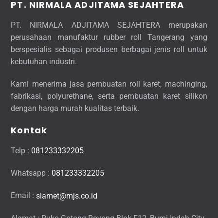
Back
PT. NIRMALA ADJITAMA SEJAHTERA
To
PT. NIRMALA ADJITAMA SEJAHTERA merupakan
Top
perusahaan manufaktur rubber roll Tangerang yang
berspesialis sebagai produsen berbagai jenis roll untuk
kebutuhan industri.
Kami menerima jasa pembuatan roll karet, machinging,
fabrikasi, polyurethane, serta pembuatan karet silikon
dengan harga murah kualitas terbaik.
Kontak
Telp :
081233332205
Whatsapp :
081233332205
Email :
slamet@mjs.co.id