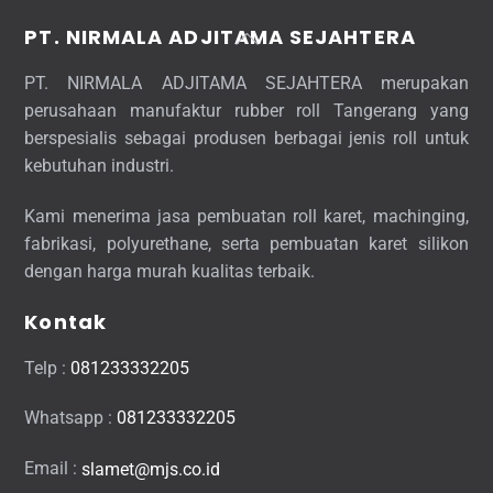
Back
PT. NIRMALA ADJITAMA SEJAHTERA
To
PT. NIRMALA ADJITAMA SEJAHTERA merupakan
Top
perusahaan manufaktur rubber roll Tangerang yang
berspesialis sebagai produsen berbagai jenis roll untuk
kebutuhan industri.
Kami menerima jasa pembuatan roll karet, machinging,
fabrikasi, polyurethane, serta pembuatan karet silikon
dengan harga murah kualitas terbaik.
Kontak
Telp :
081233332205
Whatsapp :
081233332205
Email :
slamet@mjs.co.id