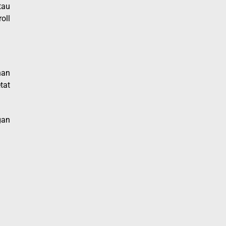
tau
oll
han
tat
gan