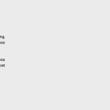
ng,
isi
asa
ret