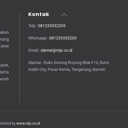
Back
Kontak
To
Telp :
081233332205
Top
akan
Whatsapp :
081233332205
erang
jenis
Email :
slamet@mjs.co.id
Alamat : Ruko Gotong Royong Blok F12, Bumi
ret,
Indah City, Pasar Kemis, Tangerang, Banten
serta
murah
blished by
www.mjs.co.id