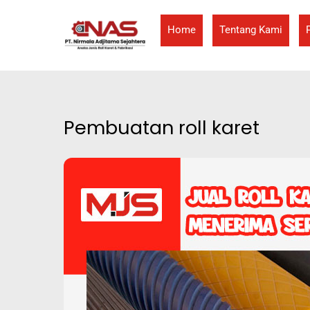
Skip
to
Home
Tentang Kami
content
Pembuatan roll karet