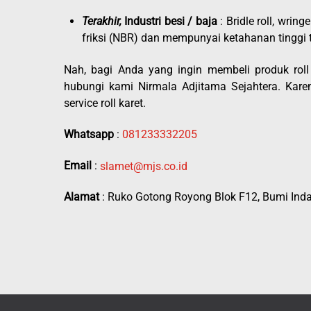
Terakhir,
Industri besi / baja
: Bridle roll, wri
friksi (NBR) dan mempunyai ketahanan tinggi t
Nah, bagi Anda yang ingin membeli produk roll 
hubungi kami Nirmala Adjitama Sejahtera. Kare
service roll karet.
Whatsapp
:
081233332205
Email
:
slamet@mjs.co.id
Alamat
: Ruko Gotong Royong Blok F12, Bumi Inda