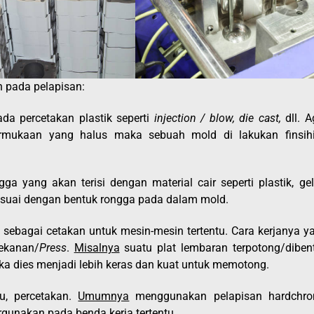
n pada pelapisan:
a percetakan plastik seperti
injection / blow, die cast,
dll. A
ermukaan yang halus maka sebuah mold di lakukan finsih
 yang akan terisi dengan material cair seperti plastik, gel
esuai dengan bentuk rongga pada dalam mold.
 sebagai cetakan untuk mesin-mesin tertentu. Cara kerjanya ya
ekanan/
Press
.
Misalnya
suatu plat lembaran terpotong/diben
a dies menjadi lebih keras dan kuat untuk memotong.
yu, percetakan.
Umumnya
menggunakan pelapisan hardchr
gunakan pada benda kerja tertentu.