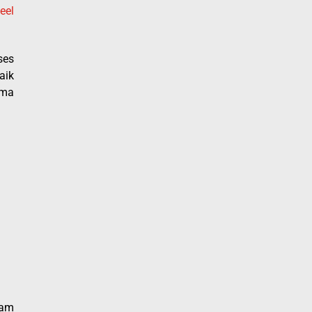
eel
ses
aik
ama
gam