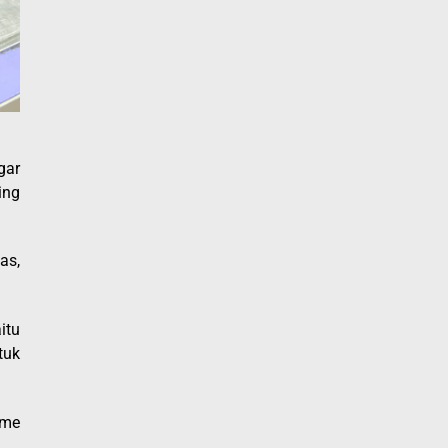
gar
ing
as,
itu
tuk
ome