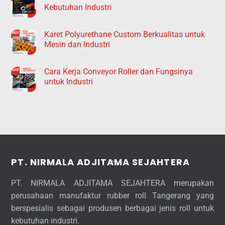
Kebutuhan Industri
Karet Polyurethane Custom Berkualitas untuk
Mesin dan Industri
Cara Kerja Conveyor Roller dan Fungsinya
untuk Industri
Back
PT. NIRMALA ADJITAMA SEJAHTERA
To
PT. NIRMALA ADJITAMA SEJAHTERA merupakan
Top
perusahaan manufaktur rubber roll Tangerang yang
berspesialis sebagai produsen berbagai jenis roll untuk
kebutuhan industri.