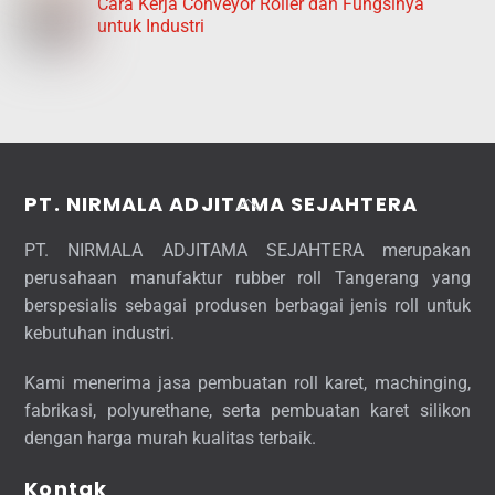
Cara Kerja Conveyor Roller dan Fungsinya
untuk Industri
Back
PT. NIRMALA ADJITAMA SEJAHTERA
To
PT. NIRMALA ADJITAMA SEJAHTERA merupakan
Top
perusahaan manufaktur rubber roll Tangerang yang
berspesialis sebagai produsen berbagai jenis roll untuk
kebutuhan industri.
Kami menerima jasa pembuatan roll karet, machinging,
fabrikasi, polyurethane, serta pembuatan karet silikon
dengan harga murah kualitas terbaik.
Kontak