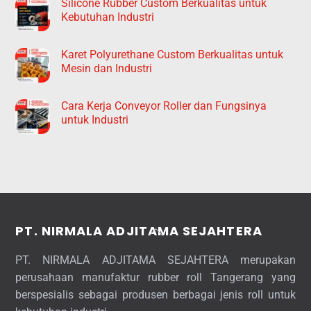
Silicone Rubber Custom Berkualitas untuk
Kebutuhan Industri
Karet Polyurethane Custom Berkualitas untuk
Mesin dan Industri
Cara Kerja Conveyor Roller dan Fungsinya
untuk Industri
Back
PT. NIRMALA ADJITAMA SEJAHTERA
To
PT. NIRMALA ADJITAMA SEJAHTERA merupakan
Top
perusahaan manufaktur rubber roll Tangerang yang
berspesialis sebagai produsen berbagai jenis roll untuk