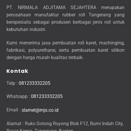
To
PT. NIRMALA ADJITAMA SEJAHTERA merupakan
Top
perusahaan manufaktur rubber roll Tangerang yang
berspesialis sebagai produsen berbagai jenis roll untuk
kebutuhan industri.
Kami menerima jasa pembuatan roll karet, machinging,
fabrikasi, polyurethane, serta pembuatan karet silikon
dengan harga murah kualitas terbaik.
Kontak
Telp :
081233332205
Whatsapp :
081233332205
Email :
slamet@mjs.co.id
Alamat : Ruko Gotong Royong Blok F12, Bumi Indah City,
Pasar Kemis, Tangerang, Banten