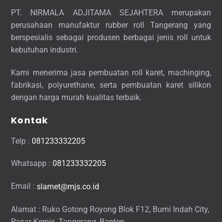
To
PT. NIRMALA ADJITAMA SEJAHTERA merupakan
Top
perusahaan manufaktur rubber roll Tangerang yang
berspesialis sebagai produsen berbagai jenis roll untuk
kebutuhan industri.
Kami menerima jasa pembuatan roll karet, machinging,
fabrikasi, polyurethane, serta pembuatan karet silikon
dengan harga murah kualitas terbaik.
Kontak
Telp :
081233332205
Whatsapp :
081233332205
Email :
slamet@mjs.co.id
Alamat : Ruko Gotong Royong Blok F12, Bumi Indah City,
Pasar Kemis, Tangerang, Banten